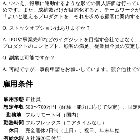
A. いいえ、報酬に連動するような形での個人評価は行っ
めです。また、成約数だけが目的化すると、チームワーク
「よいと思えるプロダクトを、それを求める顧客に案内す
Q. ストックオプションはありますか？
A. IPOや事業売却などのイグジットを目指す会社では
プロダクトのコンセプト、顧客の満足、従業員全員の安定
Q. 副業は可能ですか？
A. 可能ですが、事前申請をお願いしています。競合他社
雇用条件
雇用形態
正社員
想定年収
500〜700万円（経験・能力に応じて決定）、固
勤務地
フルリモート可（国内）
勤務時間
フルフレックス（コアタイムなし）
休日
完全週休2日制（土日）、祝日、年末年始
有給休暇
入社時20日付与